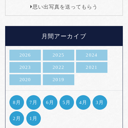
思い出写真を送ってもらう
月間アーカイブ
2026
2025
2024
2023
2022
2021
2020
2019
8月
7月
6月
5月
4月
3月
2月
1月