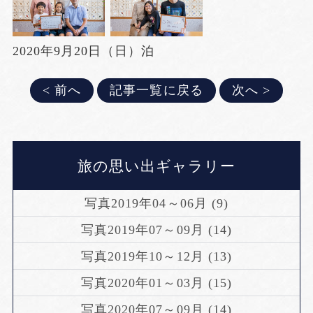
2020年9月20日（日）泊
< 前へ
記事一覧に戻る
次へ >
旅の思い出ギャラリー
写真2019年04～06月 (9)
写真2019年07～09月 (14)
写真2019年10～12月 (13)
写真2020年01～03月 (15)
写真2020年07～09月 (14)