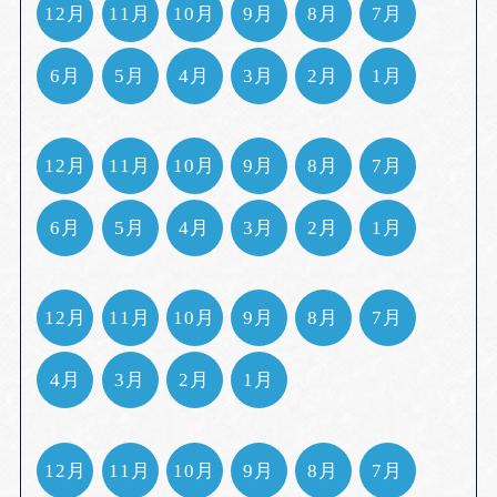
12月
11月
10月
9月
8月
7月
6月
5月
4月
3月
2月
1月
12月
11月
10月
9月
8月
7月
6月
5月
4月
3月
2月
1月
12月
11月
10月
9月
8月
7月
4月
3月
2月
1月
12月
11月
10月
9月
8月
7月