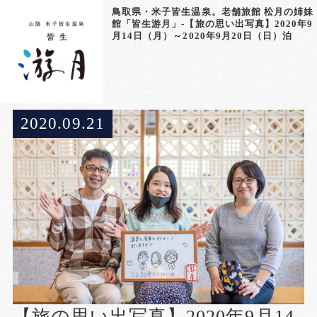
鳥取県・米子皆生温泉。老舗旅館 松月の姉妹
館「皆生游月」-【旅の思い出写真】2020年9
月14日（月）～2020年9月20日（日）泊
2020.09.21
【旅の思い出写真】2020年9月14