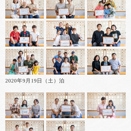
2020年9月19日（土）泊