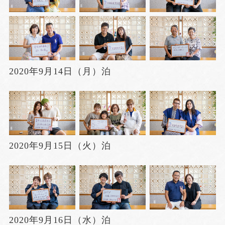
2020年9月14日（月）泊
2020年9月15日（火）泊
2020年9月16日（水）泊